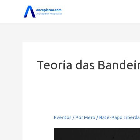
Ir
para
o
conteúdo
Teoria das Bandei
Eventos
/ Por
Mero
/
Bate-Papo Liberd