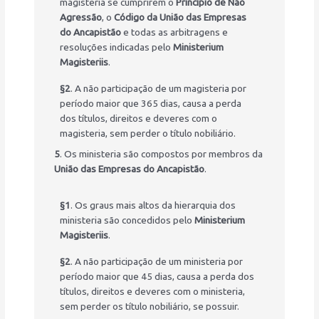
magisteria se cumprirem o
Princípio de Não
Agressão
, o
Código da União das Empresas
do Ancapistão
e todas as arbitragens e
resoluções indicadas pelo
Ministerium
Magisteriis
.
§2
. A não participação de um magisteria por
período maior que 365 dias, causa a perda
dos títulos, direitos e deveres com o
magisteria, sem perder o título nobiliário.
5
. Os ministeria são compostos por membros da
União das Empresas do Ancapistão
.
§1
. Os graus mais altos da hierarquia dos
ministeria são concedidos pelo
Ministerium
Magisteriis
.
§2
. A não participação de um ministeria por
período maior que 45 dias, causa a perda dos
títulos, direitos e deveres com o ministeria,
sem perder os título nobiliário, se possuir.