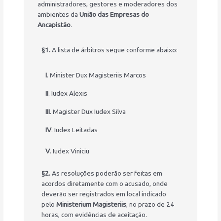
administradores, gestores e moderadores dos
ambientes da
União das Empresas do
Ancapistão
.
§1.
A lista de árbitros segue conforme abaixo:
I
. Minister Dux Magisteriis Marcos
II
. Iudex Alexis
III
. Magister Dux Iudex Silva
IV
. Iudex Leitadas
V
. Iudex Viniciu
§2.
As resoluções poderão ser feitas em
acordos diretamente com o acusado, onde
deverão ser registrados em local indicado
pelo
Ministerium Magisteriis
, no prazo de 24
horas, com evidências de aceitação.