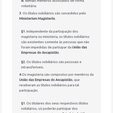
III
. demais membros associados de forma
voluntária.
3
. Os títulos nobiliários são concedidos pelo
Ministerium Magisteriis
.
§1
. Independente da participação dos
magisteria ou ministeria, os títulos nobiliários
são existentes somente às pessoas que não
foram impedidas de participar da
União das
Empresas do Ancapistão
.
§2
. Os títulos nobiliários são pessoais e
intransferíveis.
4
Os magisteria são compostos por membros da
União das Empresas do Ancapistão
, que
receberam as títulos nobiliários para tal
participação.
§1
. Os titulares dos seus respectivos títulos
nobiliários, só poderão participar dos