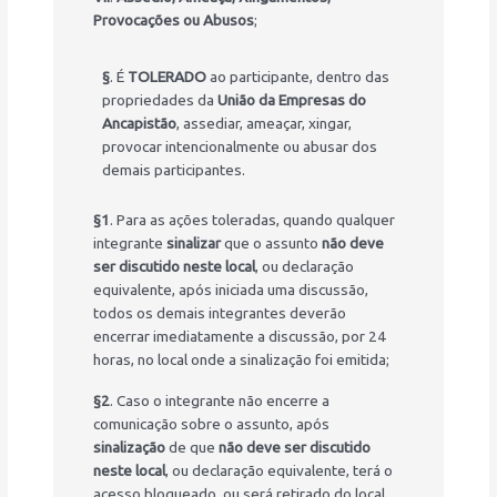
Provocações ou Abusos
;
§
. É
TOLERADO
ao participante, dentro das
propriedades da
União da Empresas do
Ancapistão
, assediar, ameaçar, xingar,
provocar intencionalmente ou abusar dos
demais participantes.
§1
. Para as ações toleradas, quando qualquer
integrante
sinalizar
que o assunto
não deve
ser discutido neste local
, ou declaração
equivalente, após iniciada uma discussão,
todos os demais integrantes deverão
encerrar imediatamente a discussão, por 24
horas, no local onde a sinalização foi emitida;
§2
. Caso o integrante não encerre a
comunicação sobre o assunto, após
sinalização
de que
não deve ser discutido
neste local
, ou declaração equivalente, terá o
acesso bloqueado, ou será retirado do local,