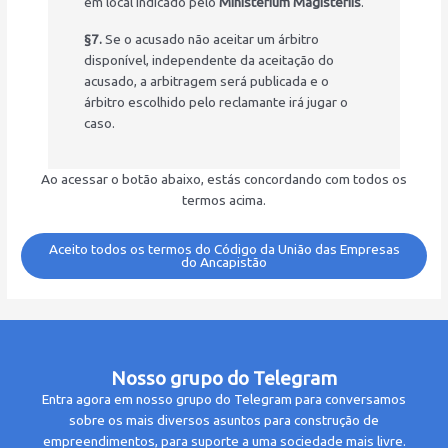
em local indicado pelo
Ministerium Magisteriis
.
§7.
Se o acusado não aceitar um árbitro
disponível, independente da aceitação do
acusado, a arbitragem será publicada e o
árbitro escolhido pelo reclamante irá jugar o
caso.
Ao acessar o botão abaixo, estás concordando com todos os
termos acima.
Aceito todos os termos do Código da União das Empresas
do Ancapistão
Nosso grupo do Telegram
Entra agora em nosso grupo do Telegram para conversamos
sobre os mais diversos asuntos para construção de
empreendimentos, para suporte a uma sociedade mais livre.