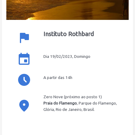
Instituto Rothbard
flag
event
Dia 19/02/2023, Domingo
access_time
A partir das 14h
Zero Nove (próximo ao posto 1)
place
Praia do Flamengo
, Parque do Flamengo,
Glória, Rio de Janeiro, Brasil.