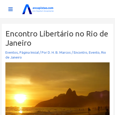
Ir
para
Main
o
conteúdo
Menu
Encontro Libertário no Rio de
Janeiro
Eventos
,
Página Inicial
/ Por
D. H. B. Marcos
/
Encontro
,
Evento
,
Rio
de Janeiro