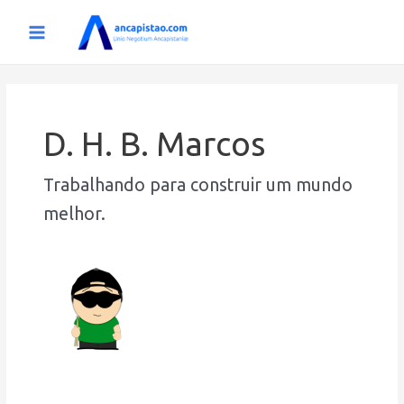
Ir
para
Main
o
conteúdo
Menu
D. H. B. Marcos
Trabalhando para construir um mundo
melhor.